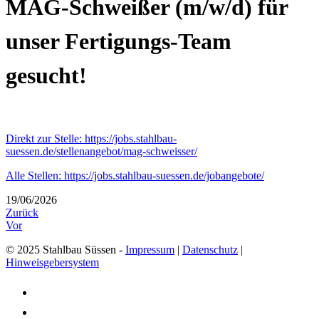
MAG-Schweißer (m/w/d) für
unser Fertigungs-Team
gesucht!
Direkt zur Stelle: https://jobs.stahlbau-
suessen.de/stellenangebot/mag-schweisser/
Alle Stellen: https://jobs.stahlbau-suessen.de/jobangebote/
19/06/2026
Zurück
Vor
© 2025 Stahlbau Süssen -
Impressum
|
Datenschutz
|
Hinweisgebersystem