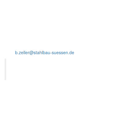
Funktion: Kaufmännisches Büro
im Betrieb seit: 2013
Telefon: 07162-4091-41
Mail:
b.zeller@stahlbau-suessen.de
Wer kämpft kann verlieren. Wer nicht kämpft,
hat schon verloren.