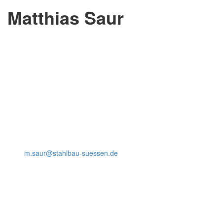
Matthias Saur
Matthias Saur
Funktion: Vertrieb
Ausbildungsstand: Staatlich geprüfter Maschinenbautechniker
Im Betrieb seit: 2025
Telefon: 07162-4091-60
Mail:
m.saur@stahlbau-suessen.de