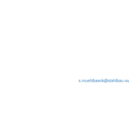
Stefan Mühlbä
Funktionen: Projektleitung (Indus
Ausbildungsstand: B. SC. Interna
Im Betrieb seit: 2025
Telefon: 07162-4091-53
Mail:
s.muehlbaeck@stahlbau-s