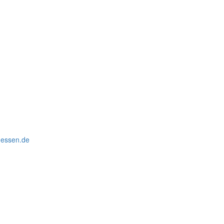
ck
triebau)
tionale Energiewirtschaft
uessen.de